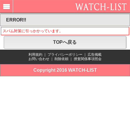
ERROR!!
スパム対策に引っかかっています。
TOPへ戻る
利用規約
｜
プライバシーポリシー
｜
広告掲載
お問い合わせ
｜
削除依頼
｜
捜査関係事項照会
Copyright 2016 WATCH-LIST