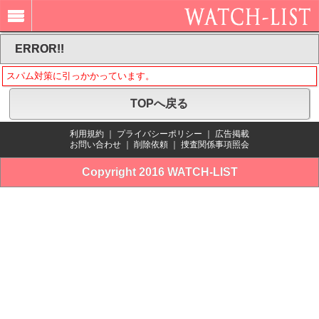
ERROR!!
スパム対策に引っかかっています。
TOPへ戻る
利用規約
｜
プライバシーポリシー
｜
広告掲載
お問い合わせ
｜
削除依頼
｜
捜査関係事項照会
Copyright 2016 WATCH-LIST