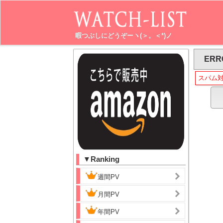
暇つぶしにどうぞーヽ(＞。＜*)ノ
ERR
スパム
▼Ranking
週間PV
月間PV
年間PV