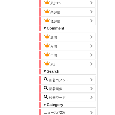
累計PV
高評価
低評価
▼Comment
週間
月間
年間
累計
▼Search
新着コメント
新着画像
検索ワード
▼Category
ニュース(720)