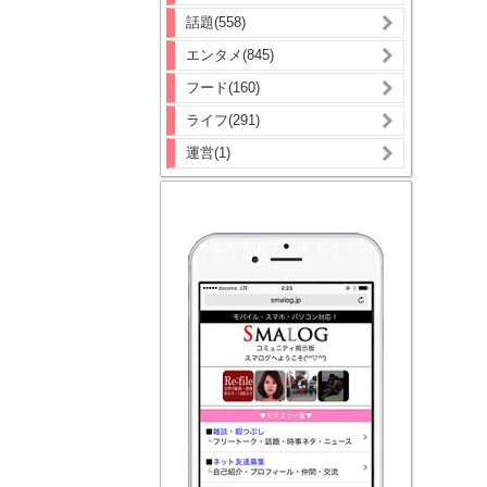
話題(558)
エンタメ(845)
フード(160)
ライフ(291)
運営(1)