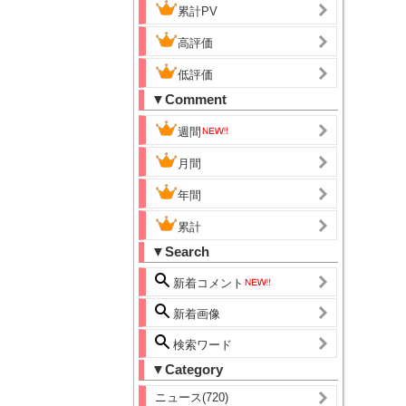
累計PV
高評価
低評価
▼Comment
週間
月間
年間
累計
▼Search
新着コメント
新着画像
検索ワード
▼Category
ニュース(720)