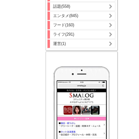
話題(558)
エンタメ(845)
フード(160)
ライフ(291)
運営(1)