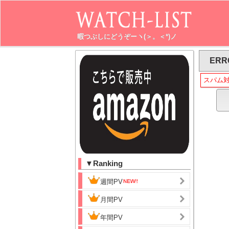
暇つぶしにどうぞーヽ(＞。＜*)ノ
ERR
スパム
▼Ranking
週間PV
月間PV
年間PV