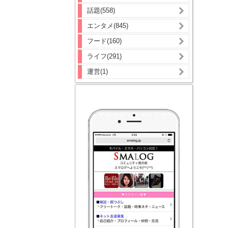
話題(558)
エンタメ(845)
フード(160)
ライフ(291)
運営(1)