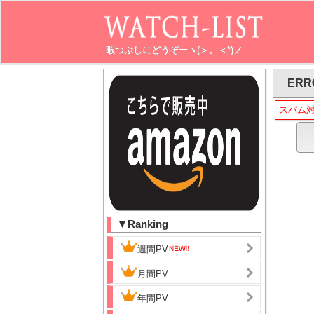
暇つぶしにどうぞーヽ(＞。＜*)ノ
ERR
スパム
▼Ranking
週間PV
月間PV
年間PV