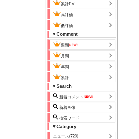
累計PV
高評価
低評価
▼Comment
週間
月間
年間
累計
▼Search
新着コメント
新着画像
検索ワード
▼Category
ニュース(720)