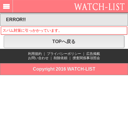
ERROR!!
スパム対策に引っかかっています。
TOPへ戻る
利用規約
｜
プライバシーポリシー
｜
広告掲載
お問い合わせ
｜
削除依頼
｜
捜査関係事項照会
Copyright 2016 WATCH-LIST