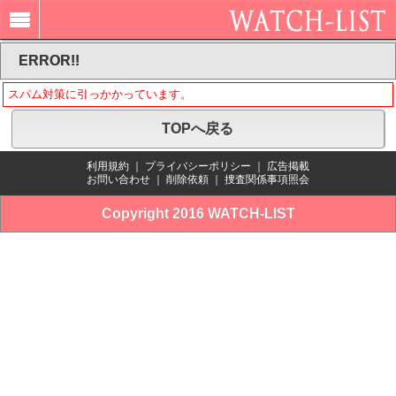
ERROR!!
スパム対策に引っかかっています。
TOPへ戻る
利用規約
｜
プライバシーポリシー
｜
広告掲載
お問い合わせ
｜
削除依頼
｜
捜査関係事項照会
Copyright 2016 WATCH-LIST