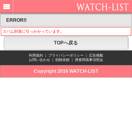
ERROR!!
スパム対策に引っかかっています。
TOPへ戻る
利用規約
｜
プライバシーポリシー
｜
広告掲載
お問い合わせ
｜
削除依頼
｜
捜査関係事項照会
Copyright 2016 WATCH-LIST