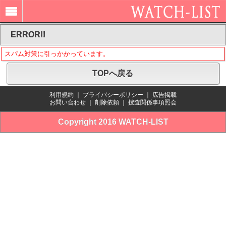
ERROR!!
スパム対策に引っかかっています。
TOPへ戻る
利用規約
｜
プライバシーポリシー
｜
広告掲載
お問い合わせ
｜
削除依頼
｜
捜査関係事項照会
Copyright 2016 WATCH-LIST