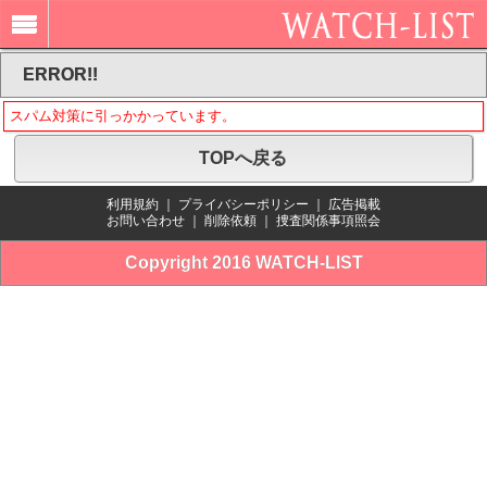
ERROR!!
スパム対策に引っかかっています。
TOPへ戻る
利用規約
｜
プライバシーポリシー
｜
広告掲載
お問い合わせ
｜
削除依頼
｜
捜査関係事項照会
Copyright 2016 WATCH-LIST