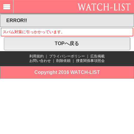
ERROR!!
スパム対策に引っかかっています。
TOPへ戻る
利用規約
｜
プライバシーポリシー
｜
広告掲載
お問い合わせ
｜
削除依頼
｜
捜査関係事項照会
Copyright 2016 WATCH-LIST