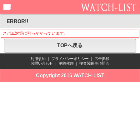
ERROR!!
スパム対策に引っかかっています。
TOPへ戻る
利用規約
｜
プライバシーポリシー
｜
広告掲載
お問い合わせ
｜
削除依頼
｜
捜査関係事項照会
Copyright 2016 WATCH-LIST