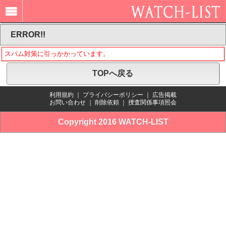
ERROR!!
スパム対策に引っかかっています。
TOPへ戻る
利用規約
｜
プライバシーポリシー
｜
広告掲載
お問い合わせ
｜
削除依頼
｜
捜査関係事項照会
Copyright 2016 WATCH-LIST