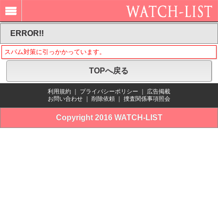
ERROR!!
スパム対策に引っかかっています。
TOPへ戻る
利用規約
｜
プライバシーポリシー
｜
広告掲載
お問い合わせ
｜
削除依頼
｜
捜査関係事項照会
Copyright 2016 WATCH-LIST