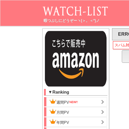
暇つぶしにどうぞーヽ(＞。＜*)ノ
ERR
スパム
▼Ranking
週間PV
月間PV
年間PV