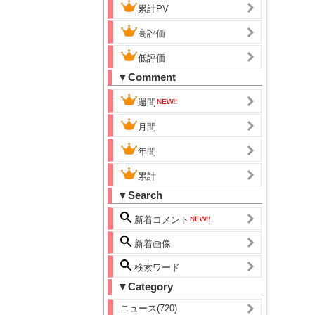
累計PV
高評価
低評価
▼Comment
週間
月間
年間
累計
▼Search
新着コメント
新着画像
検索ワード
▼Category
ニュース(720)