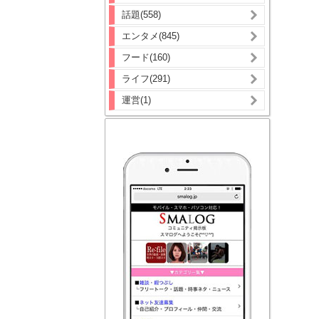
話題(558)
エンタメ(845)
フード(160)
ライフ(291)
運営(1)