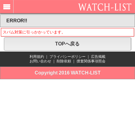
ERROR!!
スパム対策に引っかかっています。
TOPへ戻る
利用規約
｜
プライバシーポリシー
｜
広告掲載
お問い合わせ
｜
削除依頼
｜
捜査関係事項照会
Copyright 2016 WATCH-LIST