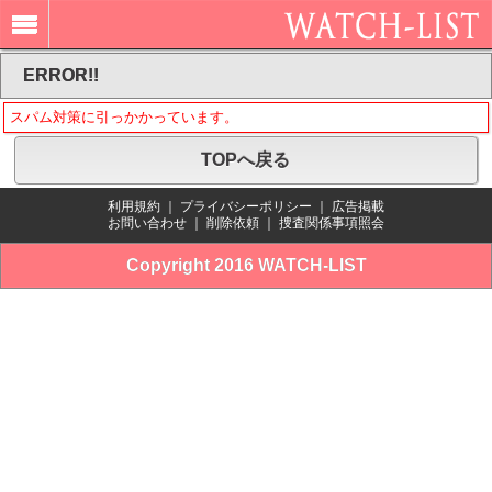
ERROR!!
スパム対策に引っかかっています。
TOPへ戻る
利用規約
｜
プライバシーポリシー
｜
広告掲載
お問い合わせ
｜
削除依頼
｜
捜査関係事項照会
Copyright 2016 WATCH-LIST