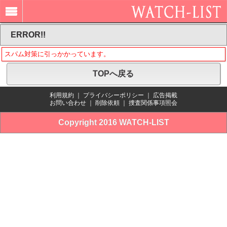
ERROR!!
スパム対策に引っかかっています。
TOPへ戻る
利用規約
｜
プライバシーポリシー
｜
広告掲載
お問い合わせ
｜
削除依頼
｜
捜査関係事項照会
Copyright 2016 WATCH-LIST