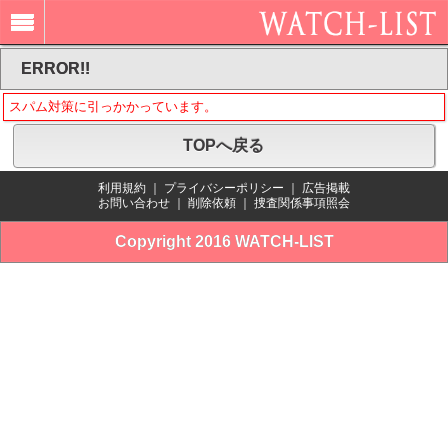
ERROR!!
スパム対策に引っかかっています。
TOPへ戻る
利用規約
｜
プライバシーポリシー
｜
広告掲載
お問い合わせ
｜
削除依頼
｜
捜査関係事項照会
Copyright 2016 WATCH-LIST