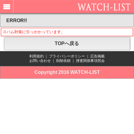
ERROR!!
スパム対策に引っかかっています。
TOPへ戻る
利用規約
｜
プライバシーポリシー
｜
広告掲載
お問い合わせ
｜
削除依頼
｜
捜査関係事項照会
Copyright 2016 WATCH-LIST