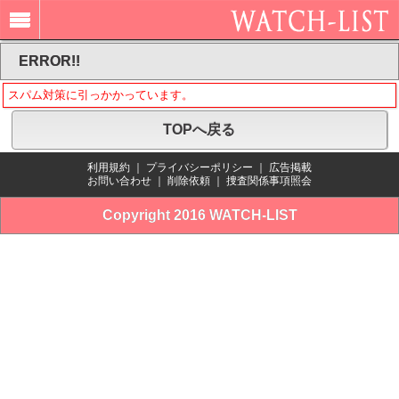
ERROR!!
スパム対策に引っかかっています。
TOPへ戻る
利用規約
｜
プライバシーポリシー
｜
広告掲載
お問い合わせ
｜
削除依頼
｜
捜査関係事項照会
Copyright 2016 WATCH-LIST