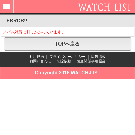
ERROR!!
スパム対策に引っかかっています。
TOPへ戻る
利用規約
｜
プライバシーポリシー
｜
広告掲載
お問い合わせ
｜
削除依頼
｜
捜査関係事項照会
Copyright 2016 WATCH-LIST