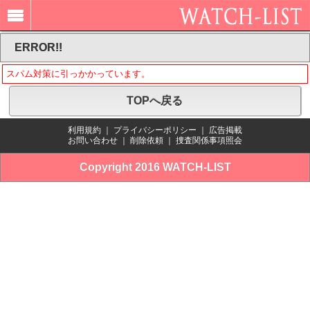
ERROR!!
スパム対策に引っかかっています。
TOPへ戻る
利用規約
｜
プライバシーポリシー
｜
広告掲載
お問い合わせ
｜
削除依頼
｜
捜査関係事項照会
Copyright 2016 WATCH-LIST