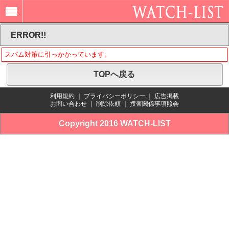
ERROR!!
スパム対策に引っかかっています。
TOPへ戻る
利用規約
｜
プライバシーポリシー
｜
広告掲載
お問い合わせ
｜
削除依頼
｜
捜査関係事項照会
Copyright 2016 WATCH-LIST