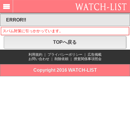
ERROR!!
スパム対策に引っかかっています。
TOPへ戻る
利用規約
｜
プライバシーポリシー
｜
広告掲載
お問い合わせ
｜
削除依頼
｜
捜査関係事項照会
Copyright 2016 WATCH-LIST