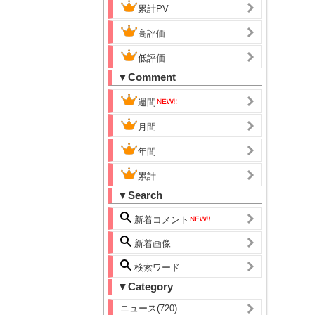
累計PV
高評価
低評価
▼Comment
週間
月間
年間
累計
▼Search
新着コメント
新着画像
検索ワード
▼Category
ニュース(720)