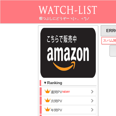
暇つぶしにどうぞーヽ(＞。＜*)ノ
ERR
スパム
▼Ranking
週間PV
月間PV
年間PV