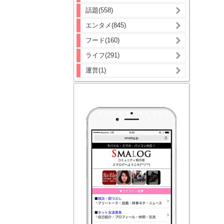
話題(558)
エンタメ(845)
フード(160)
ライフ(291)
運営(1)