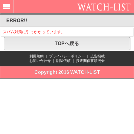
ERROR!!
スパム対策に引っかかっています。
TOPへ戻る
利用規約
｜
プライバシーポリシー
｜
広告掲載
お問い合わせ
｜
削除依頼
｜
捜査関係事項照会
Copyright 2016 WATCH-LIST