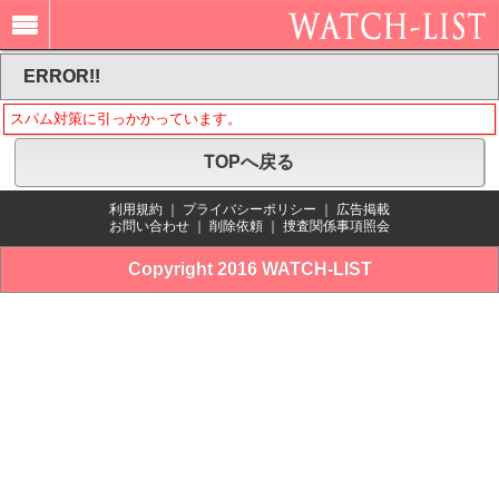
ERROR!!
スパム対策に引っかかっています。
TOPへ戻る
利用規約
｜
プライバシーポリシー
｜
広告掲載
お問い合わせ
｜
削除依頼
｜
捜査関係事項照会
Copyright 2016 WATCH-LIST