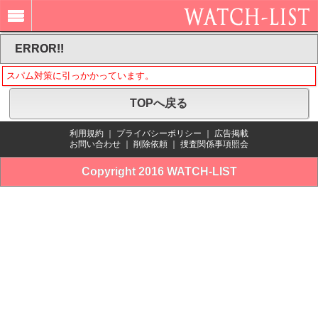
ERROR!!
スパム対策に引っかかっています。
TOPへ戻る
利用規約
｜
プライバシーポリシー
｜
広告掲載
お問い合わせ
｜
削除依頼
｜
捜査関係事項照会
Copyright 2016 WATCH-LIST