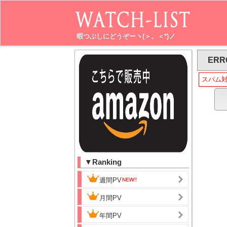
暇つぶしにどうぞーヽ(＞。＜*)ノ
ERR
スパム
▼Ranking
週間PV
月間PV
年間PV