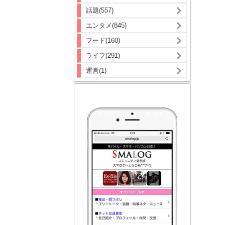
話題(557)
エンタメ(845)
フード(160)
ライフ(291)
運営(1)