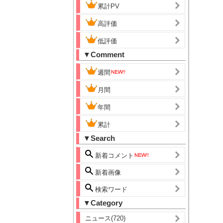
累計PV
高評価
低評価
▼Comment
週間
月間
年間
累計
▼Search
新着コメント
新着画像
検索ワード
▼Category
ニュース(720)