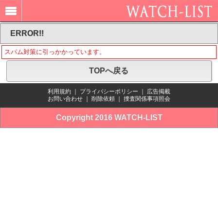
ERROR!!
スパム対策に引っかかっています。
TOPへ戻る
利用規約
｜
プライバシーポリシー
｜
広告掲載
お問い合わせ
｜
削除依頼
｜
捜査関係事項照会
Copyright 2016 WATCH-LIST