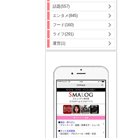
話題(557)
エンタメ(845)
フード(160)
ライフ(291)
運営(1)