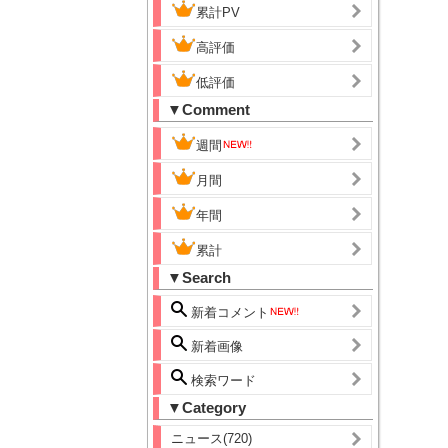
累計PV
高評価
低評価
▼Comment
週間
月間
年間
累計
▼Search
新着コメント
新着画像
検索ワード
▼Category
ニュース(720)