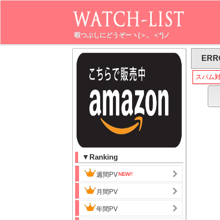
暇つぶしにどうぞーヽ(＞。＜*)ノ
ERR
スパム
▼Ranking
週間PV
月間PV
年間PV