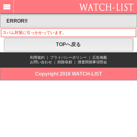
ERROR!!
スパム対策に引っかかっています。
TOPへ戻る
利用規約
｜
プライバシーポリシー
｜
広告掲載
お問い合わせ
｜
削除依頼
｜
捜査関係事項照会
Copyright 2016 WATCH-LIST