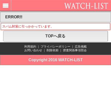
ERROR!!
スパム対策に引っかかっています。
TOPへ戻る
利用規約
｜
プライバシーポリシー
｜
広告掲載
お問い合わせ
｜
削除依頼
｜
捜査関係事項照会
Copyright 2016 WATCH-LIST