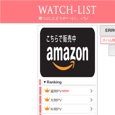
暇つぶしにどうぞーヽ(＞。＜*)ノ
ERR
スパム
▼Ranking
週間PV
月間PV
年間PV