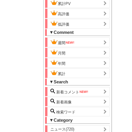
累計PV
高評価
低評価
▼Comment
週間
月間
年間
累計
▼Search
新着コメント
新着画像
検索ワード
▼Category
ニュース(720)