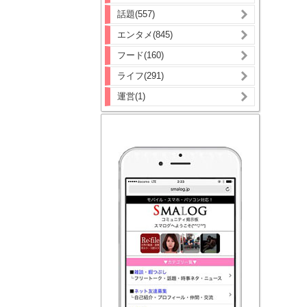
話題(557)
エンタメ(845)
フード(160)
ライフ(291)
運営(1)