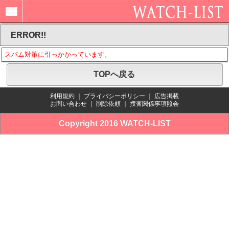
ERROR!!
スパム対策に引っかかっています。
TOPへ戻る
利用規約
｜
プライバシーポリシー
｜
広告掲載
お問い合わせ
｜
削除依頼
｜
捜査関係事項照会
Copyright 2016 WATCH-LIST