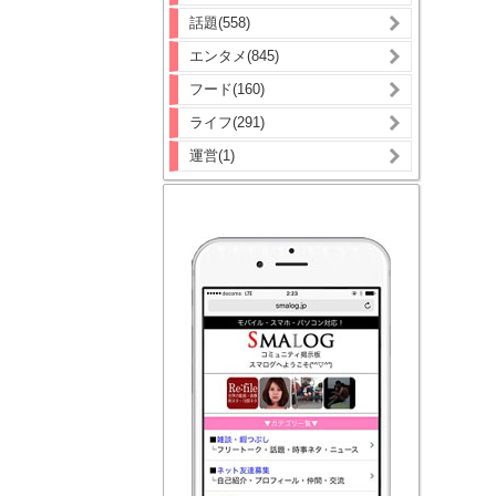
話題(558)
エンタメ(845)
フード(160)
ライフ(291)
運営(1)