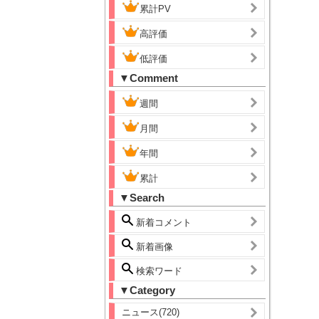
累計PV
高評価
低評価
▼Comment
週間
月間
年間
累計
▼Search
新着コメント
新着画像
検索ワード
▼Category
ニュース(720)