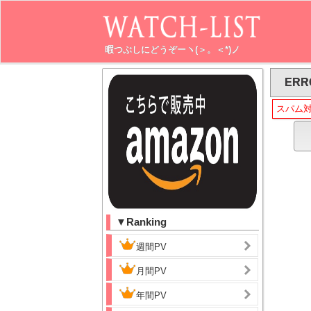
暇つぶしにどうぞーヽ(＞。＜*)ノ
ERR
スパム
▼Ranking
週間PV
月間PV
年間PV