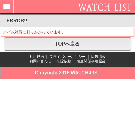
ERROR!!
スパム対策に引っかかっています。
TOPへ戻る
利用規約
｜
プライバシーポリシー
｜
広告掲載
お問い合わせ
｜
削除依頼
｜
捜査関係事項照会
Copyright 2016 WATCH-LIST