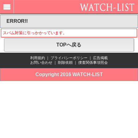
ERROR!!
スパム対策に引っかかっています。
TOPへ戻る
利用規約
｜
プライバシーポリシー
｜
広告掲載
お問い合わせ
｜
削除依頼
｜
捜査関係事項照会
Copyright 2016 WATCH-LIST