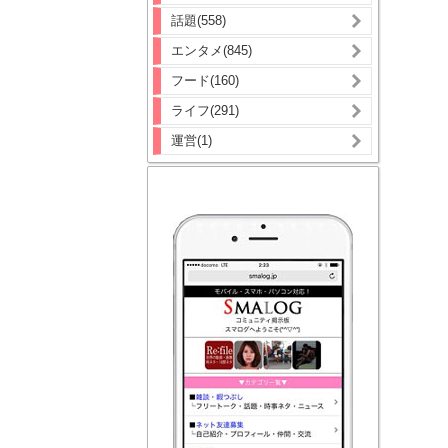
話題(558)
エンタメ(845)
フード(160)
ライフ(291)
運営(1)