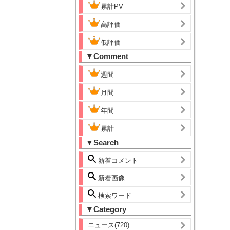
累計PV
高評価
低評価
▼Comment
週間
月間
年間
累計
▼Search
新着コメント
新着画像
検索ワード
▼Category
ニュース(720)