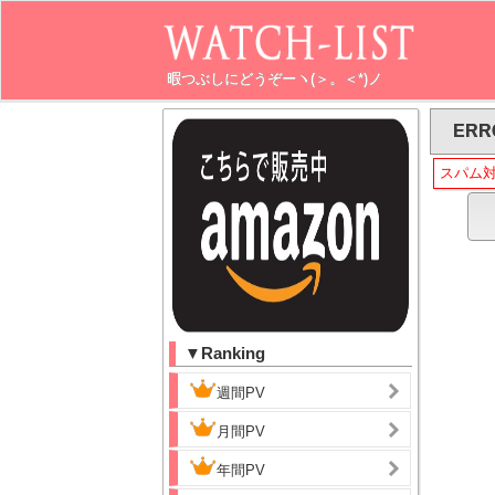
暇つぶしにどうぞーヽ(＞。＜*)ノ
ERR
スパム
▼Ranking
週間PV
月間PV
年間PV