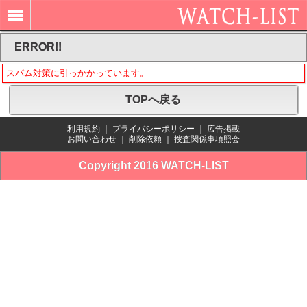
ERROR!!
スパム対策に引っかかっています。
TOPへ戻る
利用規約
｜
プライバシーポリシー
｜
広告掲載
お問い合わせ
｜
削除依頼
｜
捜査関係事項照会
Copyright 2016 WATCH-LIST