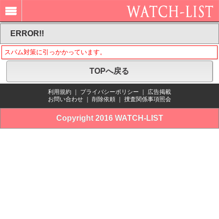
ERROR!!
スパム対策に引っかかっています。
TOPへ戻る
利用規約
｜
プライバシーポリシー
｜
広告掲載
お問い合わせ
｜
削除依頼
｜
捜査関係事項照会
Copyright 2016 WATCH-LIST