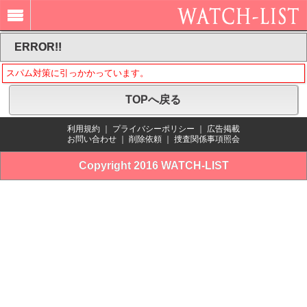
ERROR!!
スパム対策に引っかかっています。
TOPへ戻る
利用規約
｜
プライバシーポリシー
｜
広告掲載
お問い合わせ
｜
削除依頼
｜
捜査関係事項照会
Copyright 2016 WATCH-LIST