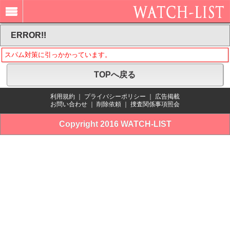
ERROR!!
スパム対策に引っかかっています。
TOPへ戻る
利用規約
｜
プライバシーポリシー
｜
広告掲載
お問い合わせ
｜
削除依頼
｜
捜査関係事項照会
Copyright 2016 WATCH-LIST