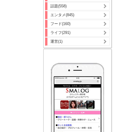
話題(558)
エンタメ(845)
フード(160)
ライフ(291)
運営(1)