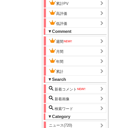
累計PV
高評価
低評価
▼Comment
週間
月間
年間
累計
▼Search
新着コメント
新着画像
検索ワード
▼Category
ニュース(720)