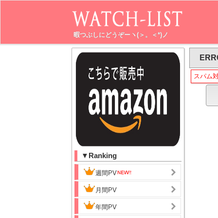
暇つぶしにどうぞーヽ(＞。＜*)ノ
ERR
スパム
▼Ranking
週間PV
月間PV
年間PV