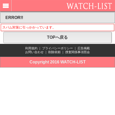
ERROR!!
スパム対策に引っかかっています。
TOPへ戻る
利用規約
｜
プライバシーポリシー
｜
広告掲載
お問い合わせ
｜
削除依頼
｜
捜査関係事項照会
Copyright 2016 WATCH-LIST