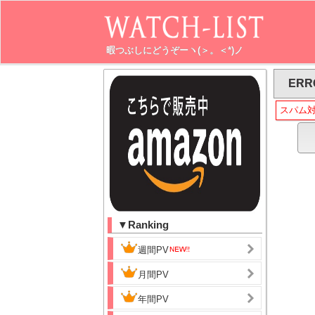
暇つぶしにどうぞーヽ(＞。＜*)ノ
ERR
スパム
▼Ranking
週間PV
月間PV
年間PV