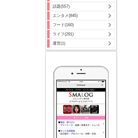
話題(557)
エンタメ(845)
フード(160)
ライフ(291)
運営(1)