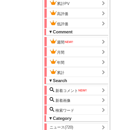
累計PV
高評価
低評価
▼Comment
週間
月間
年間
累計
▼Search
新着コメント
新着画像
検索ワード
▼Category
ニュース(720)