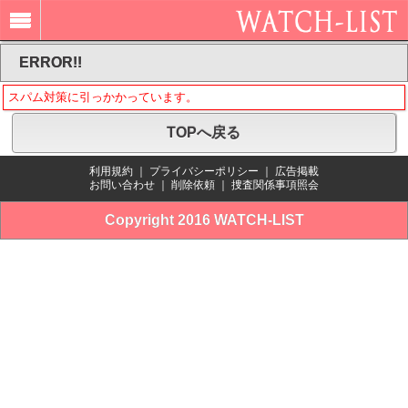
ERROR!!
スパム対策に引っかかっています。
TOPへ戻る
利用規約
｜
プライバシーポリシー
｜
広告掲載
お問い合わせ
｜
削除依頼
｜
捜査関係事項照会
Copyright 2016 WATCH-LIST