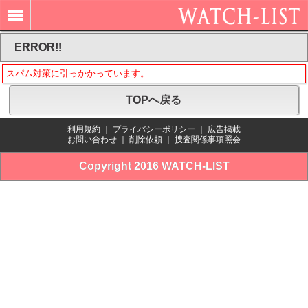
ERROR!!
スパム対策に引っかかっています。
TOPへ戻る
利用規約
｜
プライバシーポリシー
｜
広告掲載
お問い合わせ
｜
削除依頼
｜
捜査関係事項照会
Copyright 2016 WATCH-LIST