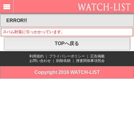
ERROR!!
スパム対策に引っかかっています。
TOPへ戻る
利用規約
｜
プライバシーポリシー
｜
広告掲載
お問い合わせ
｜
削除依頼
｜
捜査関係事項照会
Copyright 2016 WATCH-LIST